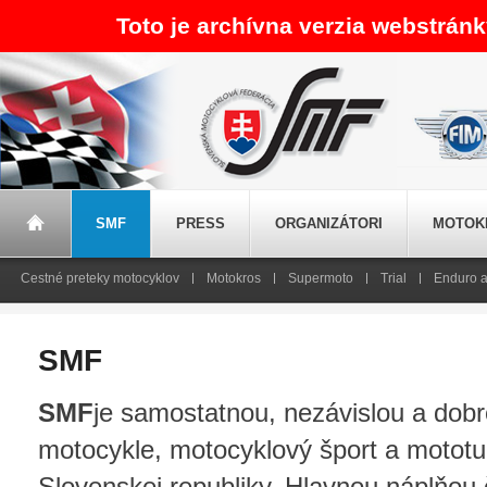
Toto je archívna verzia webstrán
SMF
PRESS
ORGANIZÁTORI
MOTOK
Cestné preteky motocyklov
Motokros
Supermoto
Trial
Enduro a
SMF
SMF
je samostatnou, nezávislou a dob
motocykle, motocyklový šport a mototu
Slovenskej republiky. Hlavnou náplňou 