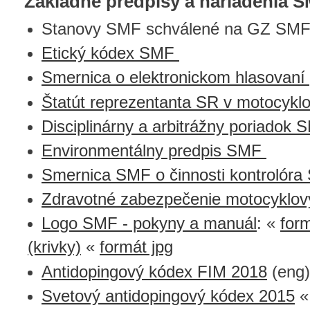
Základne predpisy a nariadenia 
Stanovy SMF schválené na GZ SMF
Etický kódex SMF
Smernica o elektronickom hlasovaní
Štatút reprezentanta SR v motocykl
Disciplinárny a arbitrážny poriadok 
Environmentálny predpis SMF
Smernica SMF o činnosti kontrolór
Zdravotné zabezpečenie motocyklov
Logo SMF - pokyny a manuál
: «
form
(krivky)
«
formát jpg
Antidopingový kódex FIM 2018
(eng)
Svetový antidopingový kódex 2015