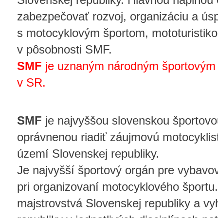
zabezpečovať rozvoj, organizáciu a úsp
s motocyklovým športom, mototuristik
v pôsobnosti SMF.
SMF
je uznaným národným športovým 
v SR.
SMF
je najvyššou slovenskou športovo
oprávnenou riadiť záujmovú motocyklis
území Slovenskej republiky.
Je najvyšší športový orgán pre vybavo
pri organizovaní motocyklového športu
majstrovstvá Slovenskej republiky a vyh