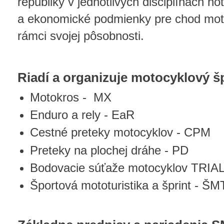
republiky v jednotlivých disciplínach n
a ekonomické podmienky pre chod moto
rámci svojej pôsobnosti.
Riadí a organizuje motocyklový šp
Motokros - MX
Enduro a rely - EaR
Cestné preteky motocyklov - CPM
Preteky na plochej dráhe - PD
Bodovacie súťaže motocyklov TRIA
Športová mototuristika a šprint - ŠM