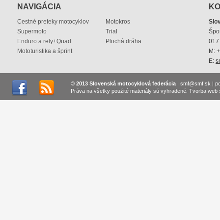
NAVIGÁCIA
KO
Cestné preteky motocyklov
Motokros
Slo
Supermoto
Trial
Špo
Enduro a rely+Quad
Plochá dráha
017 
Mototuristika a šprint
M: 
E:
s
© 2013 Slovenská motocyklová federácia
|
smf@smf.sk
|
p
Práva na všetky použité materiály sú vyhradené.
Tvorba web 