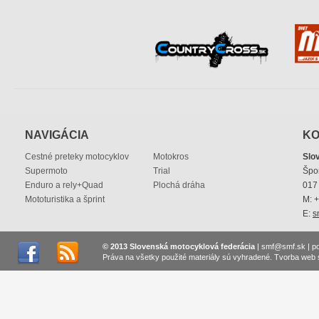
NAVIGÁCIA
KO
Cestné preteky motocyklov
Motokros
Slo
Supermoto
Trial
Špo
Enduro a rely+Quad
Plochá dráha
017 
Mototuristika a šprint
M: 
E:
s
© 2013 Slovenská motocyklová federácia
|
smf@smf.sk
|
p
Práva na všetky použité materiály sú vyhradené.
Tvorba web 