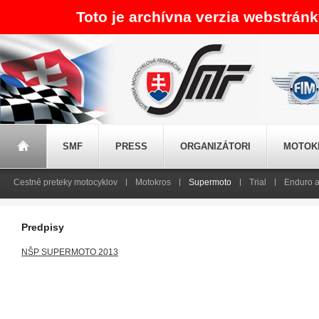
Toto je archívna verzia webstrán
SMF
PRESS
ORGANIZÁTORI
MOTOK
Cestné preteky motocyklov
Motokros
Supermoto
Trial
Enduro a
Predpisy
NŠP SUPERMOTO 2013