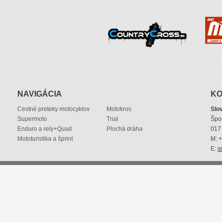
NAVIGÁCIA
KO
Cestné preteky motocyklov
Motokros
Slo
Supermoto
Trial
Špo
Enduro a rely+Quad
Plochá dráha
017 
Mototuristika a šprint
M: 
E:
s
© 2013 Slovenská motocyklová federácia
|
smf@smf.sk
|
p
Práva na všetky použité materiály sú vyhradené.
Tvorba web 