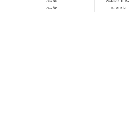
člen ŠK
Vladimír KOTHAY
člen ŠK
Ján GURÍN