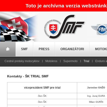
Toto je archívna verzia webstrán
SMF
PRESS
ORGANIZÁTORI
MOTOK
Cestné preteky motocyklov
Motokros
Supermoto
Trial
Enduro a
Kontakty - ŠK TRIAL SMF
viceprezident SMF pre trial
Jaroslav GAŽO
člen ŠK
Ing. Juraj GURA
člen ŠK
Milan GURÍN