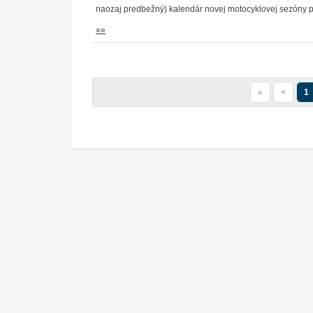
naozaj predbežný) kalendár novej motocyklovej sezóny po
»»
«
<
1