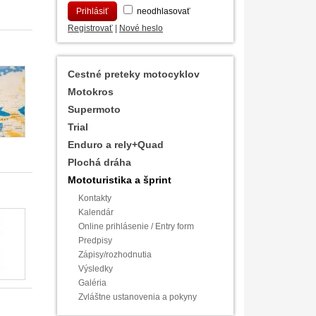
neodhlasovať
Registrovať
|
Nové heslo
Cestné preteky motocyklov
Motokros
Supermoto
Trial
Enduro a rely+Quad
Plochá dráha
Mototuristika a šprint
Kontakty
Kalendár
Online prihlásenie / Entry form
Predpisy
Zápisy/rozhodnutia
Výsledky
Galéria
Zvláštne ustanovenia a pokyny