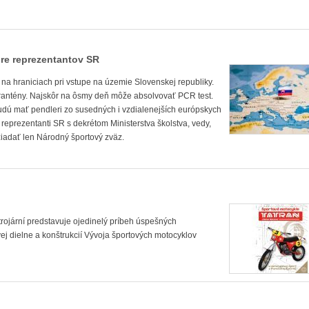
re reprezentantov SR
 na hraniciach pri vstupe na územie Slovenskej republiky.
arantény. Najskôr na ôsmy deň môže absolvovať PCR test.
dú mať pendleri zo susedných i vzdialenejších európskych
- reprezentanti SR s dekrétom Ministerstva školstva, vedy,
žiadať len Národný športový zväz.
trojární predstavuje ojedinelý príbeh úspešných
j dielne a konštrukcií Vývoja športových motocyklov