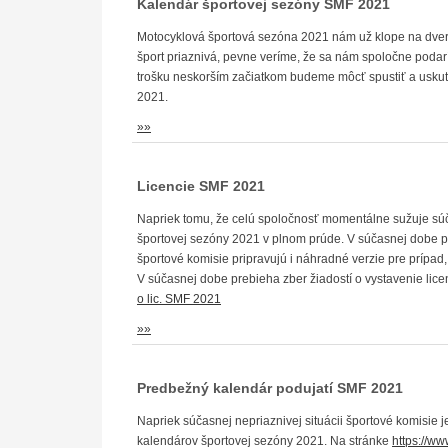
Kalendár športovej sezóny SMF 2021
Motocyklová športová sezóna 2021 nám už klope na dvere
šport priaznivá, pevne veríme, že sa nám spoločne podarí 
trošku neskorším začiatkom budeme môcť spustiť a uskut
2021.
»»
Licencie SMF 2021
Napriek tomu, že celú spoločnosť momentálne sužuje sú
športovej sezóny 2021 v plnom prúde. V súčasnej dobe p
športové komisie pripravujú i náhradné verzie pre prípa
V súčasnej dobe prebieha zber žiadostí o vystavenie lice
o lic. SMF 2021
»»
Predbežný kalendár podujatí SMF 2021
Napriek súčasnej nepriaznivej situácii športové komisie j
kalendárov športovej sezóny 2021. Na stránke
https://ww