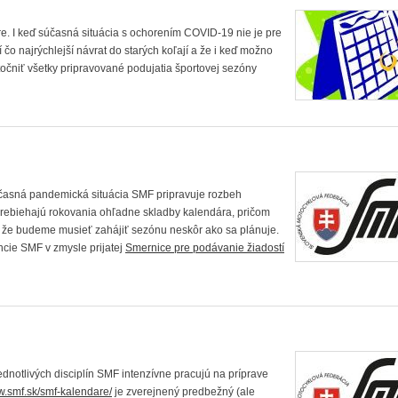
. I keď súčasná situácia s ochorením COVID-19 nie je pre
čo najrýchlejší návrat do starých koľají a že i keď možno
očniť všetky pripravované podujatia športovej sezóny
časná pandemická situácia SMF pripravuje rozbeh
rebiehajú rokovania ohľadne skladby kalendára, pričom
d, že budeme musieť zahájiť sezónu neskôr ako sa plánuje.
ncie SMF v zmysle prijatej
Smernice pre podávanie žiadostí
ednotlivých disciplín SMF intenzívne pracujú na príprave
w.smf.sk/smf-kalendare/
je zverejnený predbežný (ale