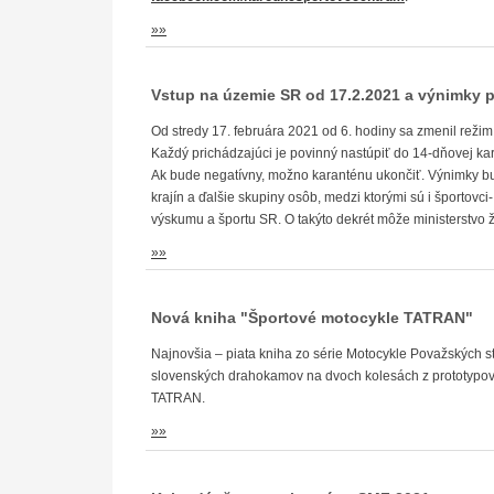
»»
Vstup na územie SR od 17.2.2021 a výnimky p
Od stredy 17. februára 2021 od 6. hodiny sa zmenil režim
Každý prichádzajúci je povinný nastúpiť do 14-dňovej k
Ak bude negatívny, možno karanténu ukončiť. Výnimky bu
krajín a ďalšie skupiny osôb, medzi ktorými sú i športovci
výskumu a športu SR. O takýto dekrét môže ministerstvo 
»»
Nová kniha "Športové motocykle TATRAN"
Najnovšia – piata kniha zo série Motocykle Považských s
slovenských drahokamov na dvoch kolesách z prototypove
TATRAN.
»»