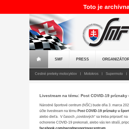
Toto je archívn
SMF
PRESS
ORGANIZÁTOR
Cestné preteky motocyklov
Motokros
Supermoto
Livestream na tému: Post COVID-19 príznaky
Národné športové centrum (NŠC) bude dňa 3. marca 2021
účte livestream na tému
Post COVID-19 príznaky u špor
alebo dieťa. V časoch „covidových“ sa treba pripraviť na
ochorenie COVID-19 prekonali, alebo vás len straší, pripo
facebook.com/narodnesportovecentrum
.