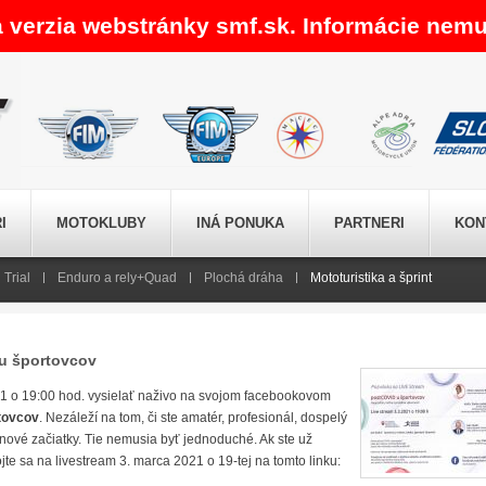
a verzia webstránky smf.sk. Informácie nemu
I
MOTOKLUBY
INÁ PONUKA
PARTNERI
KON
Trial
Enduro a rely+Quad
Plochá dráha
Mototuristika a šprint
 u športovcov
 o 19:00 hod. vysielať naživo na svojom facebookovom
tovcov
. Nezáleží na tom, či ste amatér, profesionál, dospelý
 nové začiatky. Tie nemusia byť jednoduché. Ak ste už
jte sa na livestream 3. marca 2021 o 19-tej na tomto linku: