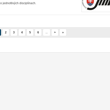
 jednotlivých disciplínach.
2
3
4
5
6
...
>
»