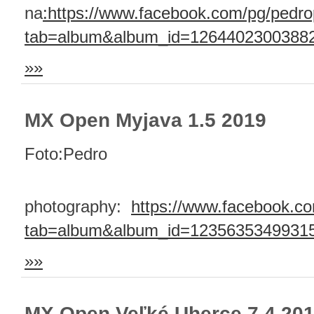
na
:https://www.facebook.com/pg/pedr
tab=album&album_id=1264402300388
»»
MX Open Myjava 1.5 2019
Foto:Pedro
photography:
https://www.facebook.c
tab=album&album_id=1235635349931
»»
MX Open Veľké Uherce 7.4 20