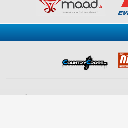
NAVIGÁCIA
KO
Cestné preteky motocyklov
Motokros
Slo
Supermoto
Trial
Špo
Enduro a rely+Quad
Plochá dráha
017 
Mototuristika a šprint
M: 