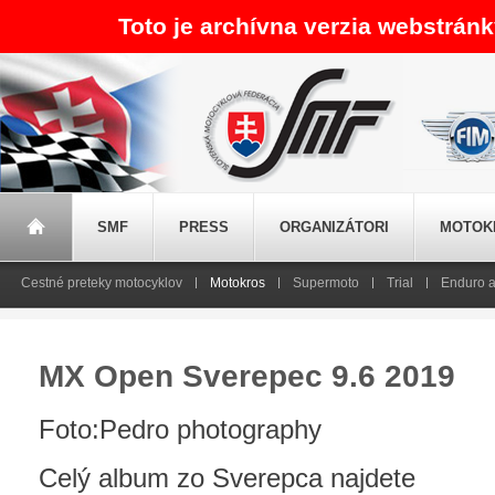
Toto je archívna verzia webstrán
SMF
PRESS
ORGANIZÁTORI
MOTOK
Cestné preteky motocyklov
Motokros
Supermoto
Trial
Enduro a
MX Open Sverepec 9.6 2019
Foto:Pedro photography
Celý album zo Sverepca najdete