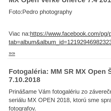
Foto:Pedro photography
Viac na:
https://www.facebook.com/pg/
tab=album&album_id=1219294698232
»»
Fotogaléria: MM SR MX Open 
7.10.2018
Prinášame Vám fotogalériu zo závereč
seriálu MX OPEN 2018, ktorú sme spra
fotografov.