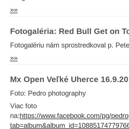
»»
Fotogaléria: Red Bull Get on T
Fotogalériu nám sprostredkoval p. Pet
»»
Mx Open Veľké Uherce 16.9.2
Foto: Pedro photography
Viac foto
na:
https://www.facebook.com/pg/pedr
tab=album&album_id=1088517477976