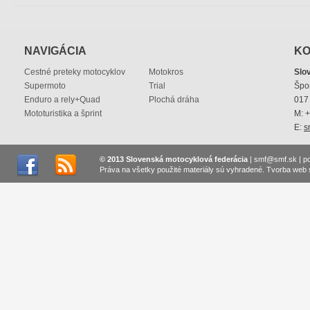
NAVIGÁCIA
KO
Cestné preteky motocyklov
Motokros
Slo
Supermoto
Trial
Špo
Enduro a rely+Quad
Plochá dráha
017 
Mototuristika a šprint
M: 
E:
s
© 2013 Slovenská motocyklová federácia
|
smf@smf.sk
|
p
Práva na všetky použité materiály sú vyhradené.
Tvorba web 