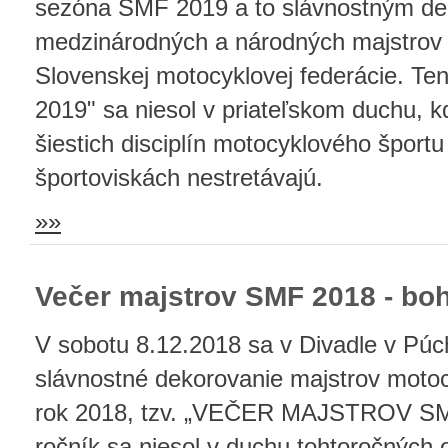
sezóna SMF 2019 a to slávnostným d
medzinárodných a národných majstrov SR
Slovenskej motocyklovej federácie. Te
2019" sa niesol v priateľskom duchu, kd
šiestich disciplín motocyklového šport
športoviskách nestretávajú.
»»
Večer majstrov SMF 2018 - boh
V sobotu 8.12.2018 sa v Divadle v Púc
slávnostné dekorovanie majstrov moto
rok 2018, tzv. „VEČER MAJSTROV SM
ročník sa niesol v duchu tohtoročných 