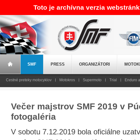
Toto je archívna verzia webstrán
SMF
PRESS
ORGANIZÁTORI
MOTOK
Cestné preteky motocyklov
Motokros
Supermoto
Trial
Enduro a
Večer majstrov SMF 2019 v Pú
fotogaléria
V sobotu 7.12.2019 bola oficiálne uzat