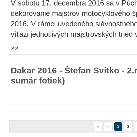
V sobotu 17. decembra 2016 sa v Púch
dekorovanie majstrov motocyklového š
2016. V rámci uvedeného slávnostného
víťazi jednotlivých majstrovských tried 
»»
Dakar 2016 - Štefan Svitko - 2.m
sumár fotiek)
«
<
1
2