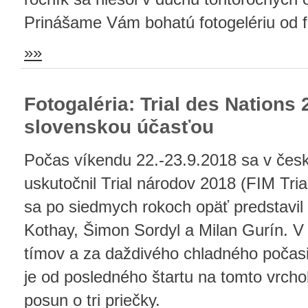
Prinášame Vám bohatú fotogelériu od f
»»
Fotogaléria: Trial des Nations 
slovenskou účasťou
Počas víkendu 22.-23.9.2018 sa v če
uskutočnil Trial národov 2018 (FIM Tria
sa po siedmych rokoch opäť predstavil 
Kothay, Šimon Sordyl a Milan Gurín. V 
tímov a za daždivého chladného počasi
je od posledného štartu na tomto vrch
posun o tri priečky.