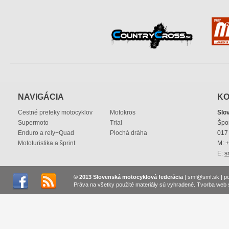
NAVIGÁCIA
KO
Cestné preteky motocyklov
Motokros
Slo
Supermoto
Trial
Špo
Enduro a rely+Quad
Plochá dráha
017 
Mototuristika a šprint
M: 
E:
s
© 2013 Slovenská motocyklová federácia
|
smf@smf.sk
|
p
Práva na všetky použité materiály sú vyhradené.
Tvorba web 