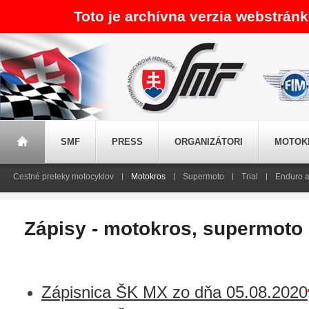
Toto je archívna verzia webstrán
SMF
PRESS
ORGANIZÁTORI
MOTOK
Cestné preteky motocyklov
Motokros
Supermoto
Trial
Enduro a
Zápisy - motokros, supermoto
Zápisnica ŠK MX zo dňa 05.08.2020