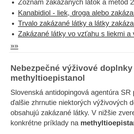
Zoznam zakázaných látok a metód 
Kanabidiol - liek, droga alebo zakáz
Trvalo zakázané látky a látky zakáz
Zakázané látky vo vzťahu s liekmi a
»»
Nebezpečné výživové doplnky 
methyltioepistanol
Slovenská antidopingová agentúra SR p
ďalšie zhrnutie niektorých výživových d
obsahujú zakázané látky. V nižšie zve
konkrétne príklady na
methyltioepista