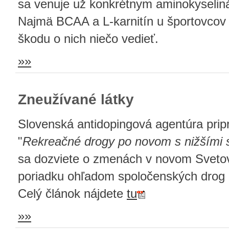
sa venuje už konkrétnym aminokyseliná
Najmä BCAA a L-karnitín u športovcov 
škodu o nich niečo vedieť.
»»
Zneužívané látky
Slovenská antidopingová agentúra pripr
"
Rekreačné drogy po novom s nižšími 
sa dozviete o zmenách v novom Svet
poriadku ohľadom spoločenských drog a
Celý článok nájdete
tu
»»