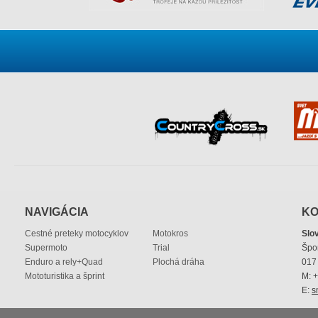
NAVIGÁCIA
KO
Cestné preteky motocyklov
Motokros
Slo
Supermoto
Trial
Špo
Enduro a rely+Quad
Plochá dráha
017 
Mototuristika a šprint
M: 
E:
s