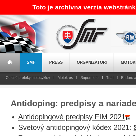
Toto je archívna verzia webstrán
SMF
PRESS
ORGANIZÁTORI
MOTOK
Cestné preteky motocyklov
Motokros
Supermoto
Trial
Enduro a
Antidoping: predpisy a nariad
Antidopingové predpisy FIM 2021
Svetový antidopingový kódex 2021: