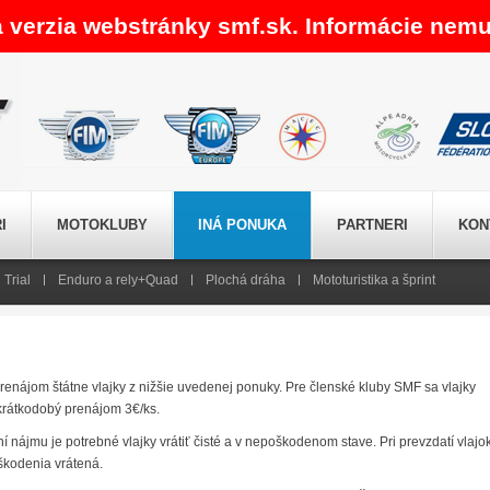
a verzia webstránky smf.sk. Informácie nemu
I
MOTOKLUBY
INÁ PONUKA
PARTNERI
KON
Trial
Enduro a rely+Quad
Plochá dráha
Mototuristika a šprint
enájom štátne vlajky z nižšie uvedenej ponuky. Pre členské kluby SMF sa vlajky
krátkodobý prenájom 3€/ks.
 nájmu je potrebné vlajky vrátiť čisté a v nepoškodenom stave. Pri prevzdatí vlajo
škodenia vrátená.