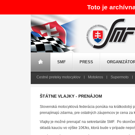
Toto je archívn
SMF
PRESS
ORGANIZÁTOR
Cestné preteky motocyklov
Motokros
Supermoto
ŠTÁTNE VLAJKY - PRENÁJOM
Slovenská motocyklová federácia ponúka na krátkodobý pr
prenajímajú zdarma, pre ostatných záujemcov je cena za 
Vlajky je možné prenajať na sekretariáte SMF. Po skončení
skladá kauciu vo výške 10€/ks, ktorá bude v prípade nepo