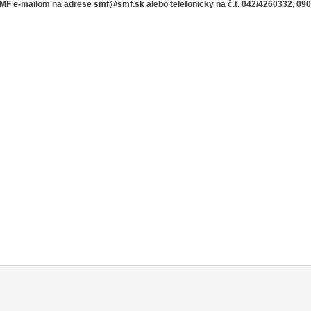
 SMF e-mailom na adrese
smf@smf.sk
alebo telefonicky na č.t. 042/4260332, 09