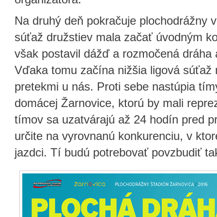
Na druhý deň pokračuje plochodrážny ví
súťaž družstiev mala začať úvodným kol
však postavil dážď a rozmočená dráha a
Vďaka tomu začína nižšia ligová súťaž
pretekmi u nás. Proti sebe nastúpia tí
domácej Žarnovice, ktorú by mali repr
tímov sa uzatvárajú až 24 hodín pred p
určite na vyrovnanú konkurenciu, v ktor
jazdci. Tí budú potrebovať povzbudiť ta