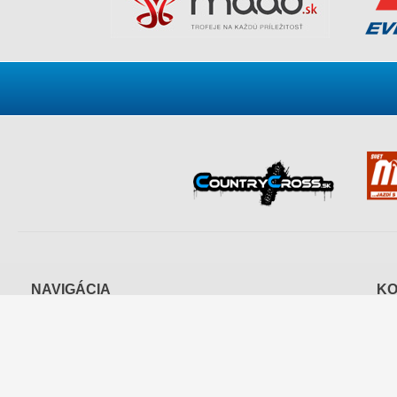
NAVIGÁCIA
KO
Cestné preteky motocyklov
Motokros
Slo
Supermoto
Trial
Špo
Enduro a rely+Quad
Plochá dráha
017 
Mototuristika a šprint
M: 
E:
s