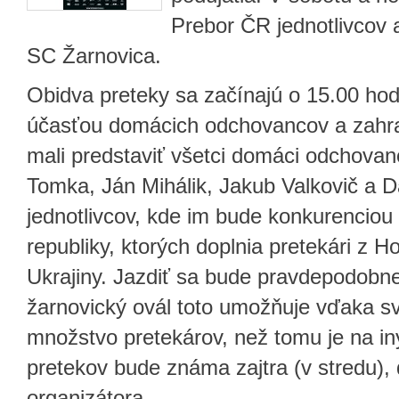
Prebor ČR jednotlivcov a
SC Žarnovica.
Obidva preteky sa začínajú o 15.00 ho
účasťou domácich odchovancov a zahra
mali predstaviť všetci domáci odchovan
Tomka, Ján Mihálik, Jakub Valkovič a 
jednotlivcov, kde im bude konkurenciou
republiky, ktorých doplnia pretekári z
Ukrajiny. Jazdiť sa bude pravdepodobne
žarnovický ovál toto umožňuje vďaka svo
množstvo pretekárov, než tomu je na iný
pretekov bude známa zajtra (v stredu),
organizátora.