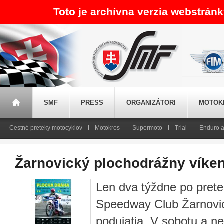
Toto je archívna verzia webstrán
SMF
PRESS
ORGANIZÁTORI
MOTOK
Cestné preteky motocyklov
Motokros
Supermoto
Trial
Enduro a
Žarnovický plochodrážny víken
Len dva týždne po prete
Speedway Club Žarnovic
podujatia. V sobotu a ne