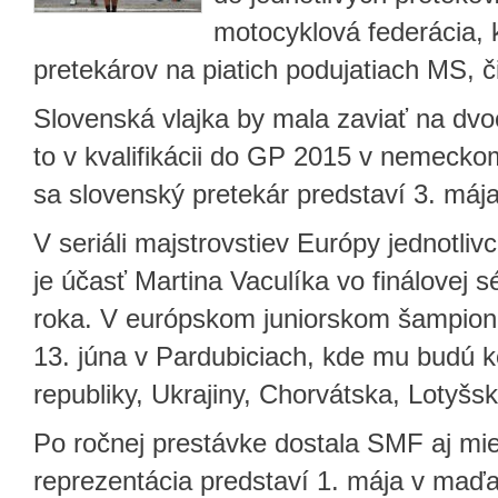
motocyklová federácia, k
pretekárov na piatich podujatiach MS, č
Slovenská vlajka by mala zaviať na dvo
to v kvalifikácii do GP 2015 v nemecko
sa slovenský pretekár predstaví 3. máj
V seriáli majstrovstiev Európy jednotli
je účasť Martina Vaculíka vo finálovej sé
roka. V európskom juniorskom šampioná
13. júna v Pardubiciach, kde mu budú k
republiky, Ukrajiny, Chorvátska, Lotyš
Po ročnej prestávke dostala SMF aj mi
reprezentácia predstaví 1. mája v ma