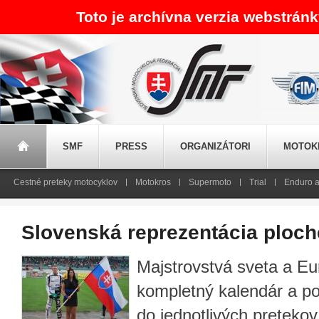
Toto je archívna verzia webstrán
SMF
PRESS
ORGANIZÁTORI
MOTOK
Cestné preteky motocyklov
Motokros
Supermoto
Trial
Enduro a
Slovenská reprezentácia ploch
Majstrovstvá sveta a Eu
kompletný kalendár a po
do jednotlivých preteko