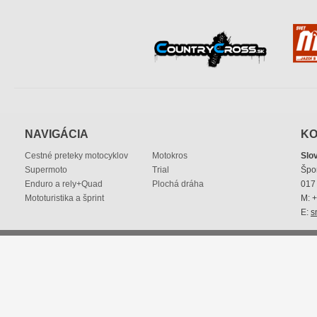
NAVIGÁCIA
KO
Cestné preteky motocyklov
Motokros
Slo
Supermoto
Trial
Špo
Enduro a rely+Quad
Plochá dráha
017 
Mototuristika a šprint
M: 
E:
s
© 2013 Slovenská motocyklová federácia
|
smf@smf.sk
|
p
Práva na všetky použité materiály sú vyhradené.
Tvorba web 