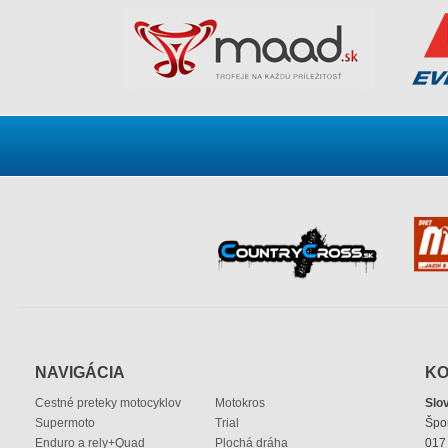
NAVIGÁCIA
KO
Cestné preteky motocyklov
Motokros
Slo
Supermoto
Trial
Špo
Enduro a rely+Quad
Plochá dráha
017 