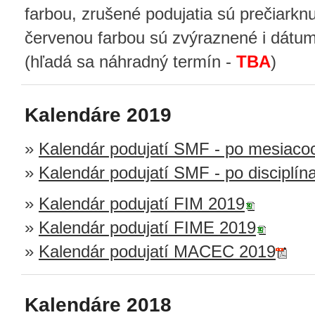
farbou, zrušené podujatia sú prečiark
červenou farbou sú zvýraznené i dátu
(hľadá sa náhradný termín -
TBA
)
Kalendáre 2019
»
Kalendár podujatí SMF - po mesiaco
»
Kalendár podujatí SMF - po disciplín
»
Kalendár podujatí FIM 2019
»
Kalendár podujatí FIME 2019
»
Kalendár podujatí MACEC 2019
Kalendáre 2018