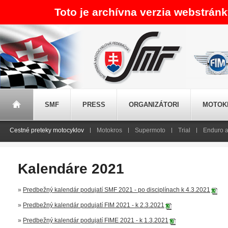
Toto je archívna verzia webstrán
SMF
PRESS
ORGANIZÁTORI
MOTOK
Cestné preteky motocyklov
Motokros
Supermoto
Trial
Enduro a
Kalendáre 2021
»
Predbežný kalendár podujatí SMF 2021 - po disciplínach k 4.3.2021
»
Predbežný kalendár podujatí FIM 2021 - k 2.3.2021
»
Predbežný kalendár podujatí FIME 2021 - k 1.3.2021