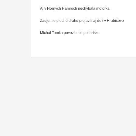
Aj v Horných Hámroch nechýbala motorka
Záujem o plochú dráhu prejavili aj deti v Hrabičove
Michal Tomka povozil deti po ihrisku