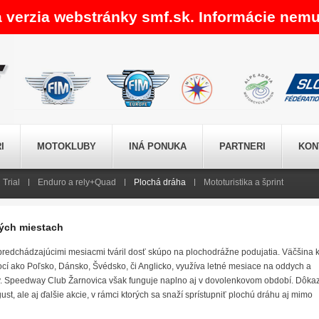
a verzia webstránky smf.sk. Informácie nemu
I
MOTOKLUBY
INÁ PONUKA
PARTNERI
KON
Trial
Enduro a rely+Quad
Plochá dráha
Mototuristika a šprint
rých miestach
 predchádzajúcimi mesiacmi tváril dosť skúpo na plochodrážne podujatia. Väčšina 
í ako Poľsko, Dánsko, Švédsko, či Anglicko, využíva letné mesiace na oddych a
y. Speedway Club Žarnovica však funguje naplno aj v dovolenkovom období. Dôka
ugust, ale aj ďalšie akcie, v rámci ktorých sa snaží sprístupniť plochú dráhu aj mimo