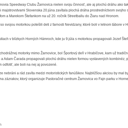
členovia Speedway Clubu Žarnovica nielen svoju činnosť, ale aj plochú dráhu ako ta
 majstrovstvami Slovenska 20.júna zavítala plochá dráha prostredníctvom svojho 
fom a Marekom Štefankom na už 20. ročník Streetballu do Žiaru nad Hronom.
so svojou motorkou potešili deti z farnosti Nevidzany, ktoré boli v letnom tábore v 
stiach v blízkych Horných Hámroch, kde ju 9.júla s motorkou propagovali Jozef Šte
lochodrážnej motorky mimo Žarnovice, bol Športový deň v Hrabičove, kam už tradičn
m a Adam Čarada propagovali plochú dráhu nielen formou vystavených kombinéz, pri
 odfotiť, ale boli na nej aj povozené.
 nebráni a rád zavíta medzi motoristických fanúšikov. Najbližšou akciou by mal b
jina zázrakov, ktorý organizuje Pastoračné centrum Žarnovica vo Fajn parku v Hornej
n