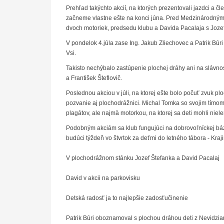
Prehľad takýchto akcií, na ktorých prezentovali jazdci a 
začneme vlastne ešte na konci júna. Pred Medzinárodnými
dvoch motoriek, predsedu klubu a Davida Pacalaja s Joze
V pondelok 4.júla zase Ing. Jakub Zliechovec a Patrik Búri 
Vsi.
Takisto nechýbalo zastúpenie plochej dráhy ani na slávno
a František Šteflovič.
Poslednou akciou v júli, na ktorej ešte bolo počuť zvuk p
pozvanie aj plochodrážnici. Michal Tomka so svojim tímo
plagátov, ale najmä motorkou, na ktorej sa deti mohli nielen
Podobným akciám sa klub fungujúci na dobrovoľníckej báze
budúci týždeň vo štvrtok za deťmi do letného tábora - Kra
V plochodrážnom stánku Jozef Štefanka a David Pacalaj
David v akcii na parkovisku
Detská radosť ja to najlepšie zadosťučinenie
Patrik Búri oboznamoval s plochou dráhou deti z Nevidzia