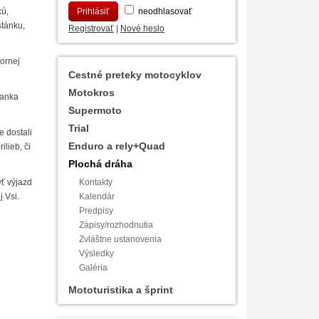
kú,
neodhlasovať
stánku,
Registrovať
|
Nové heslo
Hornej
Cestné preteky motocyklov
Motokros
fanka
Supermoto
Trial
e dostali
Enduro a rely+Quad
lieb, či
Plochá dráha
yť výjazd
Kontakty
 Vsi.
Kalendár
Predpisy
Zápisy/rozhodnutia
Zvláštne ustanovenia
Výsledky
Galéria
Mototuristika a šprint