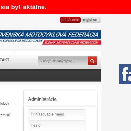
sia byť aktálne.
prihlásenie
registrácia
TAKT
Administrácia
klubov
zom sú