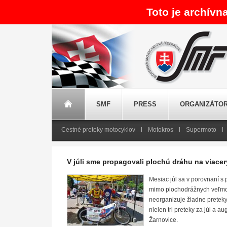
Toto je archívn
SMF
PRESS
ORGANIZÁTOR
Cestné preteky motocyklov
Motokros
Supermoto
V júli sme propagovali plochú dráhu na viace
Mesiac júl sa v porovnaní s
mimo plochodrážnych veľmoc
neorganizuje žiadne pretek
nielen tri preteky za júl a a
Žarnovice.