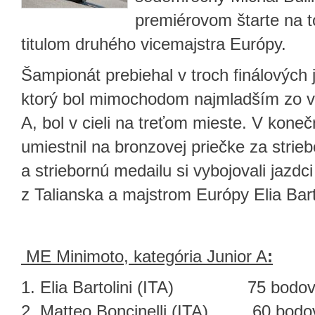
premiérovom štarte na 
titulom druhého vicemajstra Európy.
Šampionát prebiehal v troch finálových 
ktorý bol mimochodom najmladším zo vše
A, bol v cieli na treťom mieste. V kon
umiestnil na bronzovej priečke za stri
a striebornú medailu si vybojovali jazdci
z Talianska a majstrom Európy Elia Barto
ME Minimoto, kategória Junior A
:
Elia Bartolini (ITA) 75 bodo
Matteo Boncinelli (ITA) 60 bodo