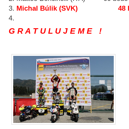
Michal Búlik (SVK) 48 b
G R A T U L U J E M E !