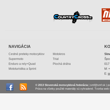
NAVIGÁCIA
KO
Cestné preteky motocyklov
Motokros
Slo
Supermoto
Trial
Špo
Enduro a rely+Quad
Plochá dráha
017 
Mototuristika a šprint
M: 
E:
s
© 2013 Slovenská motocyklová federácia
|
smf@smf.sk
|
p
Práva na všetky použité materiály sú vyhradené.
Tvorba web 