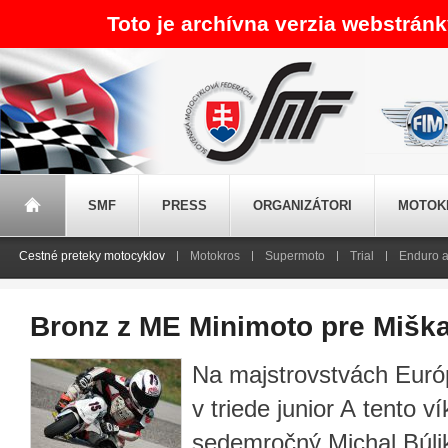
Toto je archívna verzia webstrán
SMF
PRESS
ORGANIZÁTORI
MOTOK
Cestné preteky motocyklov
Motokros
Supermoto
Trial
Enduro a
Bronz z ME Minimoto pre Miška
Na majstrovstvách Euró
v triede junior A tento 
sedemročný Michal Búlik