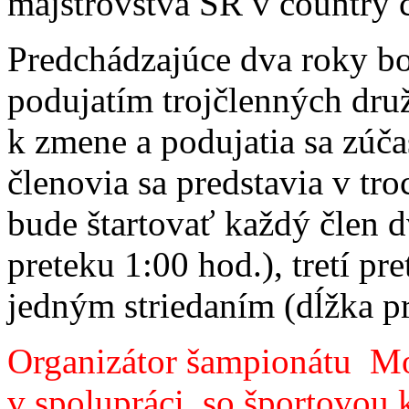
majstrovstvá SR v country c
Predchádzajúce dva roky b
podujatím trojčlenných druž
k zmene a podujatia sa zúča
členovia sa predstavia v tr
bude štartovať každý člen d
preteku 1:00 hod.), tretí pr
jedným striedaním (dĺžka pr
Organizátor šampionátu Mo
v spolupráci so športovou