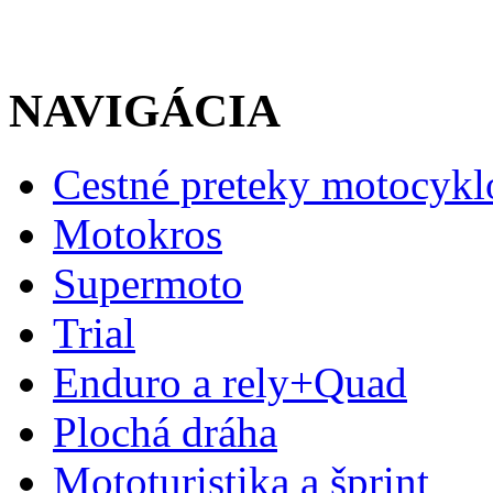
NAVIGÁCIA
Cestné preteky motocykl
Motokros
Supermoto
Trial
Enduro a rely+Quad
Plochá dráha
Mototuristika a šprint