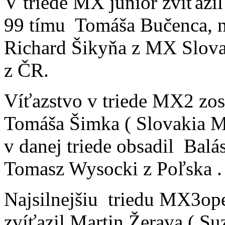
V triede MX junior zvíťazi
99 tímu Tomáša Bučenca, n
Richard Šikyňa z MX Slovak
z ČR.
Víťazstvo v triede MX2 zos
Tomáša Šimka ( Slovakia M
v danej triede obsadil Balá
Tomasz Wysocki z Poľska .
Najsilnejšiu triedu MX3ope
zvíťazil Martin Žerava ( Su