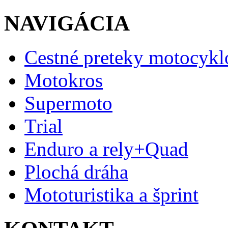
NAVIGÁCIA
Cestné preteky motocykl
Motokros
Supermoto
Trial
Enduro a rely+Quad
Plochá dráha
Mototuristika a šprint