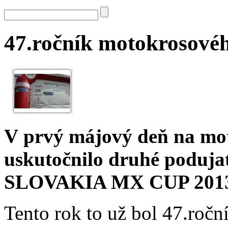
47.ročník motokrosové
V prvý májový deň na mot
uskutočnilo druhé poduja
SLOVAKIA MX CUP 201
Tento rok to už bol 47.ro