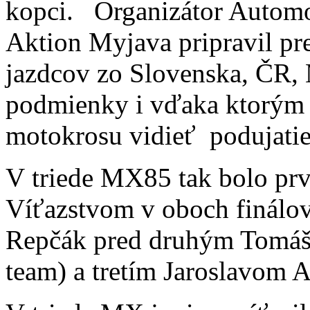
kopci. Organizátor Automo
Aktion Myjava pripravil pre
jazdcov zo Slovenska, ČR,
podmienky i vďaka ktorým m
motokrosu vidieť podujatie
V triede MX85 tak bolo prv
Víťazstvom v oboch finálo
Repčák pred druhým Tomá
team) a tretím Jaroslavom 