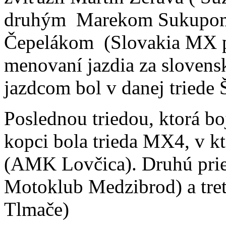
druhým Marekom Sukupom (
Čepelákom (Slovakia MX pro
menovaní jazdia za slovens
jazdcom bol v danej triede 
Poslednou triedou, ktorá b
kopci bola trieda MX4, v kt
(AMK Lovčica). Druhú prieč
Motoklub Medzibrod) a tr
Tlmače)