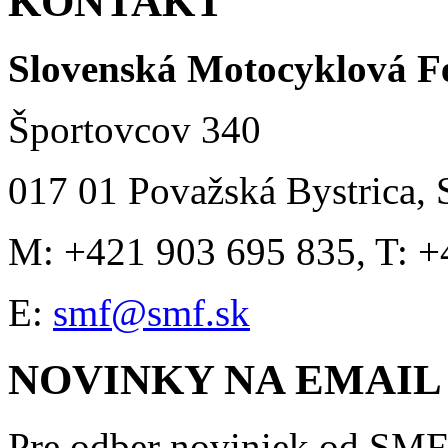
KONTAKT
Slovenská Motocyklová F
Športovcov 340
017 01 Považská Bystrica, 
M: +421 903 695 835, T: +
E:
smf@smf.sk
NOVINKY NA EMAIL
Pre odber noviniek od SMF