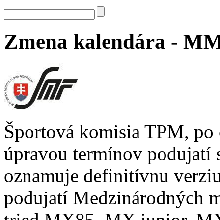
Zmena kalendára - M
Športová komisia TPM, po 
úpravou termínov podujatí
oznamuje definitívnu verzi
podujatí Medzinárodných m
tried MX85, MX junior, 