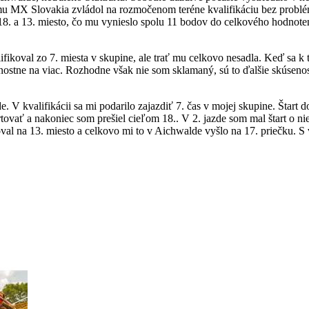
ímu MX Slovakia zvládol na rozmočenom teréne kvalifikáciu bez problé
18. a 13. miesto, čo mu vynieslo spolu 11 bodov do celkového hodnoten
ikoval zo 7. miesta v skupine, ale trať mu celkovo nesadla. Keď sa k t
nostne na viac. Rozhodne však nie som sklamaný, sú to ďalšie skúsenos
valifikácii sa mi podarilo zajazdiť 7. čas v mojej skupine. Štart do
ovať a nakoniec som prešiel cieľom 18.. V 2. jazde som mal štart o nieč
oval na 13. miesto a celkovo mi to v Aichwalde vyšlo na 17. priečku.