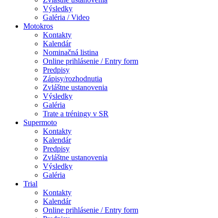
Výsledky
Galéria / Video
Motokros
Kontakty
Kalendár
Nominačná listina
Online prihlásenie / Entry form
Predpisy
Zápisy/rozhodnutia
Zvláštne ustanovenia
Výsledky
Galéria
Trate a tréningy v SR
Supermoto
Kontakty
Kalendár
Predpisy
Zvláštne ustanovenia
Výsledky
Galéria
Trial
Kontakty
Kalendár
Online prihlásenie / Entry form