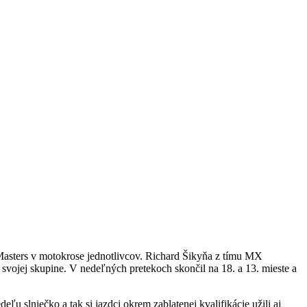
Masters v motokrose jednotlivcov. Richard Šikyňa z tímu MX
vojej skupine. V nedeľných pretekoch skončil na 18. a 13. mieste a
 slniečko a tak si jazdci okrem zablatenej kvalifikácie užili aj