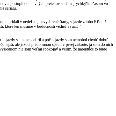
mov a postúpil do hlavných pretekov so 7. najrýchlejším časom vo
ia seriálu.
omu pridali v nedeľu aj nevydarené štarty, v jazde z toho Rišo už
ti, ktoré len musíme v budúcnosti vedieť využiť."
 1. jazdy sa mi nepodaril a počas jazdy som nemohol chytiť dobré
o lepší, ale jazdci predo mnou spadli v prvej zákrute, ja som do nich
 S výsledkom nie som veľmi spokojný a verím, že nabudúce to bude