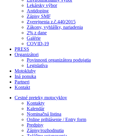
Lekársky výbor
Antidoping
Zápisy SMF
Zverejnenia z.č.440/2015
Zákony, vyhlášky, nariadenia
2% z dane
Galérie
COVID-19
PRESS
Organizátori
Povinnosti organizátora podujatia
Legislatíva
Motokluby
Iná ponuka
Partneri
Kontakt
Cestné preteky motocyklov
Kontakty
Kalendár
Nominačná listina
Online prihlásenie / Entry form
Predpisy
Zápisy/rozhodnutia
Zvláštne ustanovenia