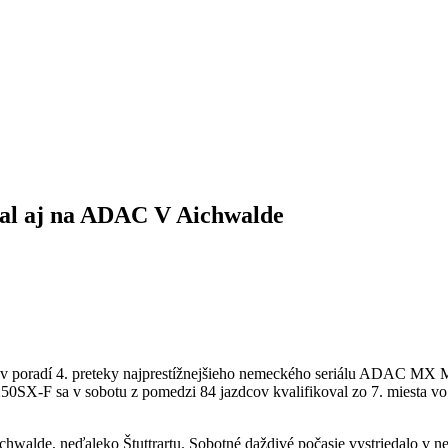
val aj na ADAC V Aichwalde
i v poradí 4. preteky najprestížnejšieho nemeckého seriálu ADAC MX 
SX-F sa v sobotu z pomedzi 84 jazdcov kvalifikoval zo 7. miesta vo s
lde, neďaleko Štuttrartu. Sobotné daždivé počasie vystriedalo v nedeľu