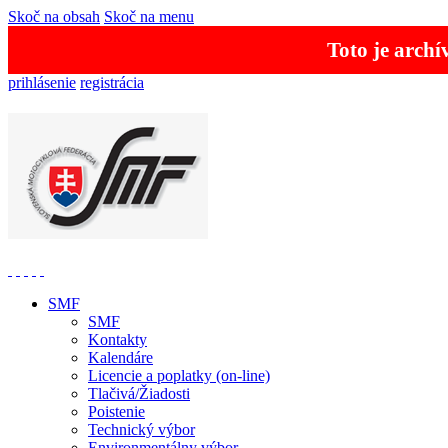
Skoč na obsah
Skoč na menu
Toto je arch
prihlásenie
registrácia
SMF
SMF
Kontakty
Kalendáre
Licencie a poplatky (on-line)
Tlačivá/Žiadosti
Poistenie
Technický výbor
Environmentálny výbor