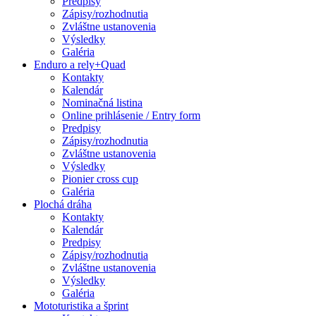
Predpisy
Zápisy/rozhodnutia
Zvláštne ustanovenia
Výsledky
Galéria
Enduro a rely+Quad
Kontakty
Kalendár
Nominačná listina
Online prihlásenie / Entry form
Predpisy
Zápisy/rozhodnutia
Zvláštne ustanovenia
Výsledky
Pionier cross cup
Galéria
Plochá dráha
Kontakty
Kalendár
Predpisy
Zápisy/rozhodnutia
Zvláštne ustanovenia
Výsledky
Galéria
Mototuristika a šprint