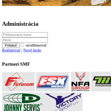
Administrácia
neodhlasovať
Registrovať
|
Nové heslo
Partneri SMF