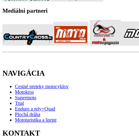
Mediálni partneri
NAVIGÁCIA
Cestné preteky motocyklov
Motokros
Supermoto
Trial
Enduro a rely+Quad
Plochá dráha
Mototuristika a šprint
KONTAKT