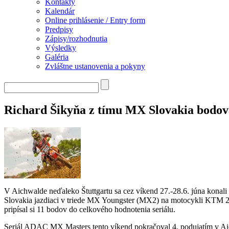
Kontakty
Kalendár
Online prihlásenie / Entry form
Predpisy
Zápisy/rozhodnutia
Výsledky
Galéria
Zvláštne ustanovenia a pokyny
Richard Šikyňa z tímu MX Slovakia bodo
V Aichwalde neďaleko Štuttgartu sa cez víkend 27.-28.6. júna konal
Slovakia jazdiaci v triede MX Youngster (MX2) na motocykli KTM 250
pripísal si 11 bodov do celkového hodnotenia seriálu.
Seriál ADAC MX Masters tento víkend pokračoval 4. podujatím v Aichwa