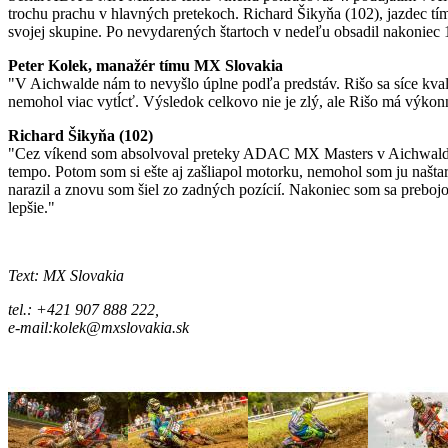
trochu prachu v hlavných pretekoch. Richard Šikyňa (102), jazdec t
svojej skupine. Po nevydarených štartoch v nedeľu obsadil nakoniec 
Peter Kolek, manažér tímu MX Slovakia
"V Aichwalde nám to nevyšlo úplne podľa predstáv. Rišo sa síce kvalif
nemohol viac vytĺcť. Výsledok celkovo nie je zlý, ale Rišo má výkon
Richard Šikyňa (102)
"Cez víkend som absolvoval preteky ADAC MX Masters v Aichwalde. V k
tempo. Potom som si ešte aj zašliapol motorku, nemohol som ju naštart
narazil a znovu som šiel zo zadných pozícií. Nakoniec som sa preboj
lepšie."
Text: MX Slovakia
tel.: +421 907 888 222,
e-mail:kolek@mxslovakia.sk